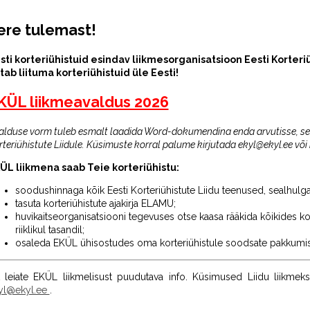
ere tulemast!
sti korteriühistuid esindav liikmesorganisatsioon Eesti Korteriü
tab liituma korteriühistuid üle Eesti!
KÜL liikmeavaldus 2026
alduse vorm tuleb esmalt laadida Word-dokumendina enda arvutisse, seejä
teriühistute Liidule. Küsimuste korral palume kirjutada ekyl@ekyl.ee või 
ÜL liikmena saab Teie korteriühistu:
soodushinnaga kõik Eesti Korteriühistute Liidu teenused, sealhulga
tasuta korteriühistute ajakirja ELAMU;
huvikaitseorganisatsiooni tegevuses otse kaasa rääkida kõikides ko
riiklikul tasandil;
osaleda EKÜL ühisostudes oma korteriühistule soodsate pakkumi
it leiate EKÜL liikmelisust puudutava info. Küsimused Liidu liikmek
yl@ekyl.ee
.