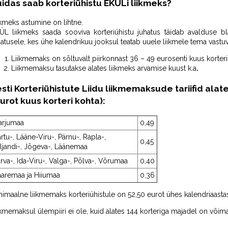
idas saab korteriühistu EKÜLi liikmeks?
ikmeks astumine on lihtne.
ÜL liikmeks saada sooviva korteriühistu juhatus täidab avalduse blan
hatusele, kes ühe kalendrikuu jooksul teatab uuele liikmele tema vastuv
Liikmemaks on sõltuvalt piirkonnast 36 – 49 eurosenti kuus korteri
Liikmemaksu tasutakse alates liikmeks arvamise kuust k.a
.
sti Korteriühistute Liidu liikmemaksude tariifid
alate
urot kuus korteri kohta):
arjumaa
0,49
rtu-, Lääne-Viru-, Pärnu-, Rapla-,
0,45
ljandi-, Jõgeva-, Läänemaa
rva-, Ida-Viru-, Valga-, Põlva-, Võrumaa
0,40
aaremaa ja Hiiumaa
0,36
nimaalne liikmemaks korteriühistule on 52,50 eurot ühes kalendriaasta
ikmemaksul ülempiiri ei ole, kuid alates 144 korteriga majadel on võim