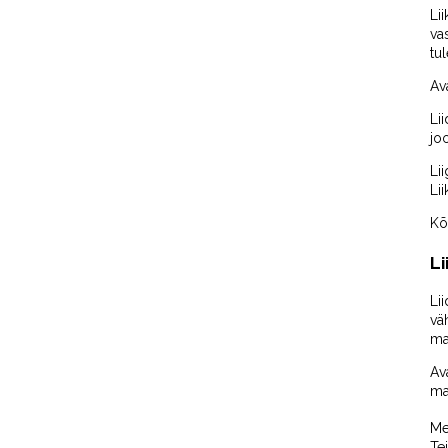
Li
va
tul
Av
Li
jo
Li
Li
Kõ
Li
Li
vä
ma
Av
ma
Me
Tei