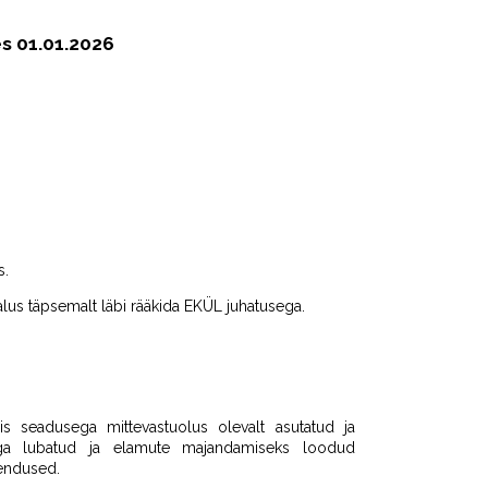
s 01.01.2026
s.
alus täpsemalt läbi rääkida EKÜL juhatusega.
igis seadusega mittevastuolus olevalt asutatud ja
stega lubatud ja elamute majandamiseks loodud
hendused.