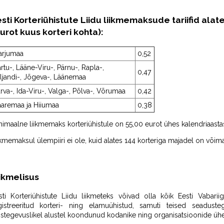
sti Korteriühistute Liidu liikmemaksude tariifid
alate
urot kuus korteri kohta):
arjumaa
0,52
rtu-, Lääne-Viru-, Pärnu-, Rapla-,
0,47
ljandi-, Jõgeva-, Läänemaa
rva-, Ida-Viru-, Valga-, Põlva-, Võrumaa
0,42
aaremaa ja Hiiumaa
0,38
nimaalne liikmemaks korteriühistule on 55,00 eurot ühes kalendriaasta
ikmemaksul ülempiiri ei ole, kuid alates 144 korteriga majadel on võim
ikmelisus
sti Korteriühistute Liidu liikmeteks võivad olla kõik Eesti Vabari
gistreeritud korteri- ning elamuühistud, samuti teised seadu
istegevuslikel alustel koondunud kodanike ning organisatsioonide ü