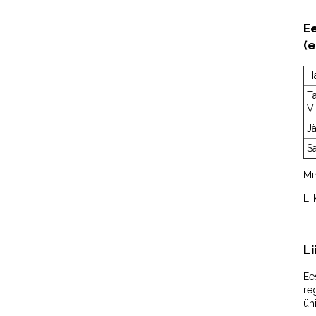
Ee
(e
H
Ta
Vi
Jä
S
Mi
Li
Li
Ee
re
üh