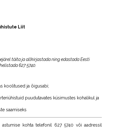
histute Liit
rel täita ja allkirjastada ning edastada Eesti
helistada 627 5740.
s koolitused ja õigusabi;
rteriühistuid puudutavates küsimustes kohalikul ja
ste saamiseks
s astumise kohta telefonil 627 5740 või aadressil