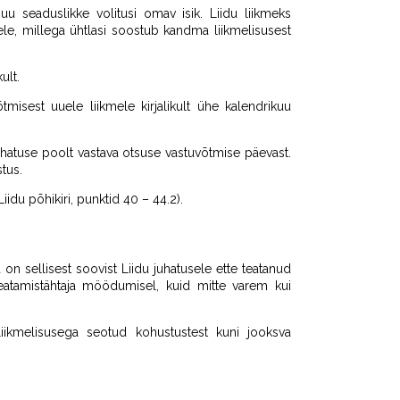
uu seaduslikke volitusi omav isik. Liidu liikmeks
le, millega ühtlasi soostub kandma liikmelisusest
ult.
tmisest uuele liikmele kirjalikult ühe kalendrikuu
hatuse poolt vastava otsuse vastuvõtmise päevast.
tus.
idu põhikiri, punktid 40 – 44.2).
 on sellisest soovist Liidu juhatusele ette teatanud
teatamistähtaja möödumisel, kuid mitte varem kui
liikmelisusega seotud kohustustest kuni jooksva