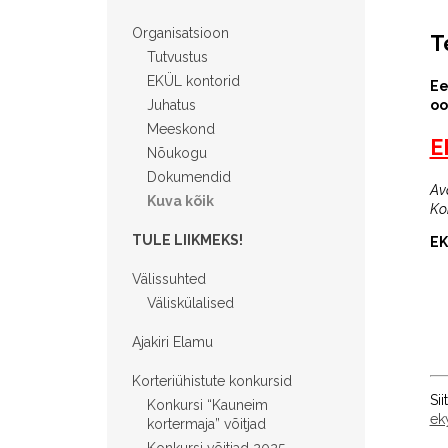
Organisatsioon
T
Tutvustus
EKÜL kontorid
Ee
Juhatus
oo
Meeskond
E
Nõukogu
Dokumendid
Av
Kuva kõik
Kor
TULE LIIKMEKS!
EK
Välissuhted
Väliskülalised
Ajakiri Elamu
Korteriühistute konkursid
Si
Konkursi “Kauneim
ek
kortermaja” võitjad