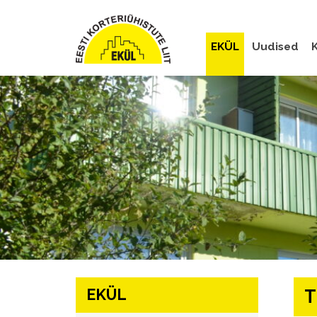
EKÜL
Uudised
K
EKÜL
T