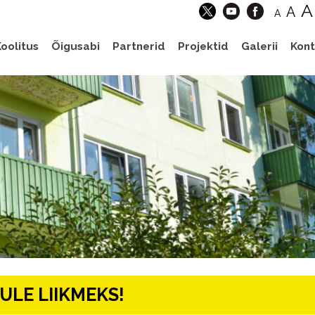
A
A
A
oolitus
Õigusabi
Partnerid
Projektid
Galerii
Kont
ULE LIIKMEKS!