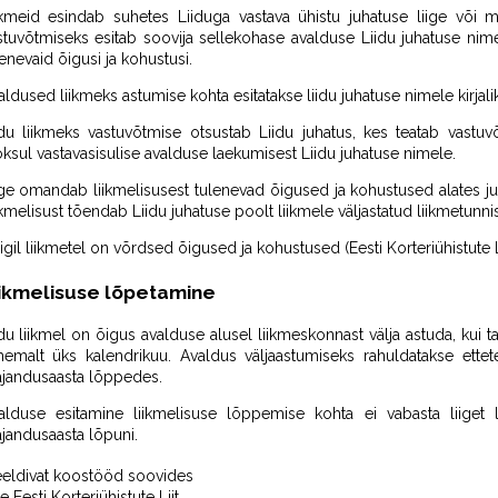
ikmeid esindab suhetes Liiduga vastava ühistu juhatuse liige või m
stuvõtmiseks esitab soovija sellekohase avalduse Liidu juhatuse nime
enevaid õigusi ja kohustusi.
aldused liikmeks astumise kohta esitatakse liidu juhatuse nimele kirjalik
idu liikmeks vastuvõtmise otsustab Liidu juhatus, kes teatab vastuvõ
oksul vastavasisulise avalduse laekumisest Liidu juhatuse nimele.
ige omandab liikmelisusest tulenevad õigused ja kohustused alates ju
ikmelisust tõendab Liidu juhatuse poolt liikmele väljastatud liikmetunnis
igil liikmetel on võrdsed õigused ja kohustused (Eesti Korteriühistute Li
ikmelisuse lõpetamine
idu liikmel on õigus avalduse alusel liikmeskonnast välja astuda, kui ta
hemalt üks kalendrikuu. Avaldus väljaastumiseks rahuldatakse ette
jandusaasta lõppedes.
alduse esitamine liikmelisuse lõppemise kohta ei vabasta liiget 
jandusaasta lõpuni.
eldivat koostööd soovides
e Eesti Korteriühistute Liit