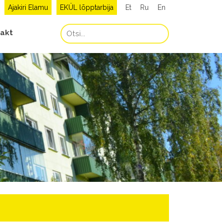
Ajakiri Elamu
EKÜL lõpptarbija
Et
Ru
En
akt