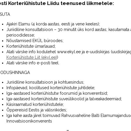
sti Korteriühistute Liidu teenused liikmetele:
SUTA
Ajakiri Elamu (4 korda aastas, eesti ja vene keeles);
Juriidiline konsultatsioon – 30 minutit üks kord aastas; kasutamata 
perioodidesse;
Nõustamised EKÜL büroodes;
Korteriühistute ümarlauad;
Alati värske info kodulehel www.ekyl.ee ja e-uudiskirjas (uudiskirjag
Korteriühistute Liit (ekyl.ee)
)
Alati värske info e-posti teel.
ODUSHINNAGA
Juriidiline konsultatsioon ja kohtuesindus;
Infopäevad, koolitused korteriühistute juhtidele;
Iga-aastased korteriühistutw foorumid ja konverentsid;
Iga-aastased korteriühistute suveülikoolid ja talveakadeemiad;
Käsiraamatud korteriühistutele;
Õppereisid Eestis ja välisriikides;
Iga kahe aasta järel toimuvad Rahvusvaheline Balti Elamumajanduse
Innovatsioonikonverents