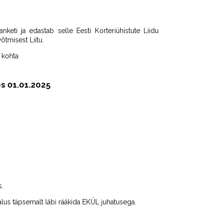
keti ja edastab selle Eesti Korteriühistute Liidu
õtmisest Liitu.
 kohta
s 01.01.2025
s.
alus täpsemalt läbi rääkida EKÜL juhatusega.