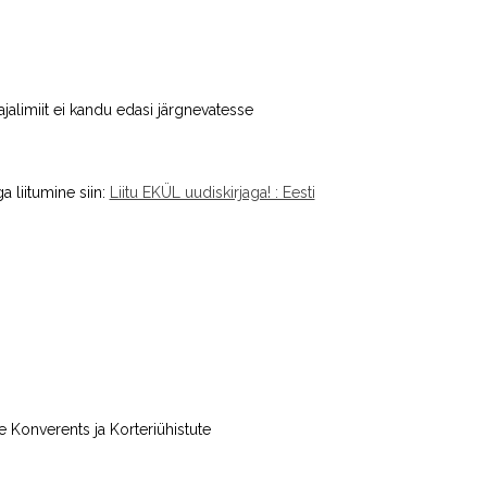
ajalimiit ei kandu edasi järgnevatesse
a liitumine siin:
Liitu EKÜL uudiskirjaga! : Eesti
 Konverents ja Korteriühistute