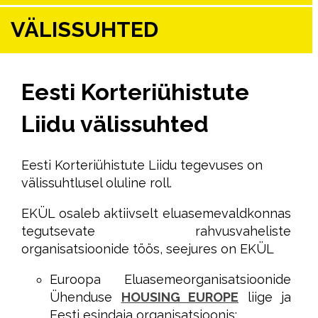
VÄLISSUHTED
Eesti Korteriühistute
Liidu välissuhted
Eesti Korteriühistute Liidu tegevuses on
välissuhtlusel oluline roll.
EKÜL osaleb aktiivselt eluasemevaldkonnas
tegutsevate rahvusvaheliste
organisatsioonide töös, seejures on EKÜL
Euroopa Eluasemeorganisatsioonide
Ühenduse
HOUSING EUROPE
liige ja
Eesti esindaja organisatsioonis;