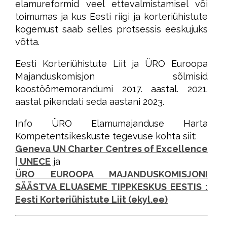
elamureformid veel ettevalmistamisel või
toimumas ja kus Eesti riigi ja korteriühistute
kogemust saab selles protsessis eeskujuks
võtta.
Eesti Korteriühistute Liit ja ÜRO Euroopa
Majanduskomisjon sõlmisid
koostöömemorandumi 2017. aastal. 2021.
aastal pikendati seda aastani 2023.
Info ÜRO Elamumajanduse Harta
Kompetentsikeskuste tegevuse kohta siit:
Geneva UN Charter Centres of Excellence
| UNECE
ja
ÜRO EUROOPA MAJANDUSKOMISJONI
SÄÄSTVA ELUASEME TIPPKESKUS EESTIS :
Eesti Korteriühistute Liit (ekyl.ee)