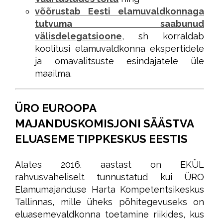
võõrustab Eesti elamuvaldkonnaga
tutvuma saabunud
välisdelegatsioone
, sh korraldab
koolitusi elamuvaldkonna ekspertidele
ja omavalitsuste esindajatele üle
maailma.
ÜRO EUROOPA
MAJANDUSKOMISJONI SÄÄSTVA
ELUASEME TIPPKESKUS EESTIS
Alates 2016. aastast on EKÜL
rahvusvaheliselt tunnustatud kui ÜRO
Elamumajanduse Harta Kompetentsikeskus
Tallinnas, mille üheks põhitegevuseks on
eluasemevaldkonna toetamine riikides, kus