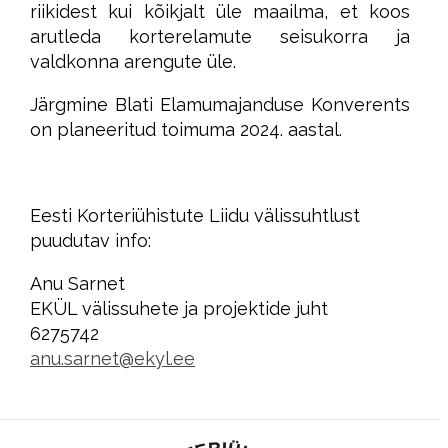
riikidest kui kõikjalt üle maailma, et koos
arutleda korterelamute seisukorra ja
valdkonna arengute üle.
Järgmine Blati Elamumajanduse Konverents
on planeeritud toimuma 2024. aastal.
Eesti Korteriühistute Liidu välissuhtlust
puudutav info:
Anu Sarnet
EKÜL välissuhete ja projektide juht
6275742
anu.sarnet@ekyl.ee