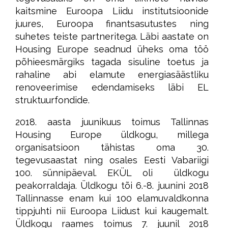
kaitsmine Euroopa Liidu institutsioonide
juures, Euroopa finantsasutustes ning
suhetes teiste partneritega. Läbi aastate on
Housing Europe seadnud üheks oma töö
põhieesmärgiks tagada sisuline toetus ja
rahaline abi elamute energiasäästliku
renoveerimise edendamiseks läbi EL
struktuurfondide.
2018. aasta juunikuus toimus Tallinnas
Housing Europe üldkogu, millega
organisatsioon tähistas oma 30.
tegevusaastat ning osales Eesti Vabariigi
100. sünnipäeval. EKÜL oli üldkogu
peakorraldaja. Üldkogu tõi 6.-8. juunini 2018
Tallinnasse enam kui 100 elamuvaldkonna
tippjuhti nii Euroopa Liidust kui kaugemalt.
Üldkogu raames toimus 7. juunil 2018