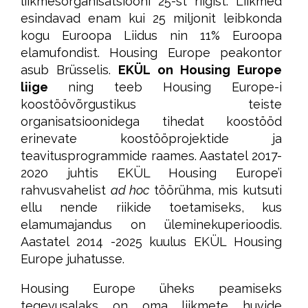
liikmesorganisatsiooni 25-st riigist. Liikmed
esindavad enam kui 25 miljonit leibkonda
kogu Euroopa Liidus nin 11% Euroopa
elamufondist. Housing Europe peakontor
asub Brüsselis.
EKÜL on Housing Europe
liige
ning teeb Housing Europe-i
koostöövõrgustikus teiste
organisatsioonidega tihedat koostööd
erinevate koostööprojektide ja
teavitusprogrammide raames. Aastatel 2017-
2020 juhtis EKÜL Housing Europe’i
rahvusvahelist
ad hoc
töörühma, mis kutsuti
ellu nende riikide toetamiseks, kus
elamumajandus on üleminekuperioodis.
Aastatel 2014 -2025 kuulus EKÜL Housing
Europe juhatusse.
Housing Europe üheks peamiseks
tegevusalaks on oma liikmete huvide