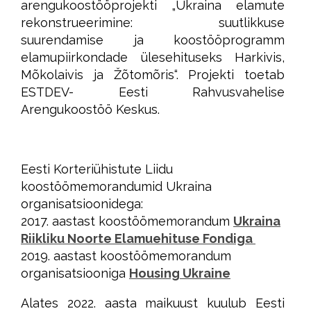
arengukoostööprojekti „Ukraina elamute
rekonstrueerimine: suutlikkuse
suurendamise ja koostööprogramm
elamupiirkondade ülesehituseks Harkivis,
Mõkolaivis ja Žõtomõris“. Projekti toetab
ESTDEV- Eesti Rahvusvahelise
Arengukoostöö Keskus.
Eesti Korteriühistute Liidu
koostöömemorandumid Ukraina
organisatsioonidega:
2017. aastast koostöömemorandum
Ukraina
Riikliku Noorte Elamuehituse Fondiga
2019. aastast koostöömemorandum
organisatsiooniga
Housing Ukraine
Alates 2022. aasta maikuust kuulub Eesti