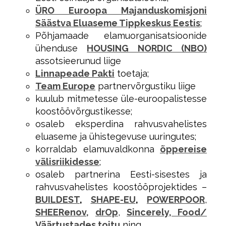
ÜRO Euroopa Majanduskomisjoni
Säästva Eluaseme Tippkeskus Eestis
;
Põhjamaade elamuorganisatsioonide
ühenduse
HOUSING NORDIC (NBO)
assotsieerunud liige
Linnapeade Pakti
toetaja;
Team Europe
partnervõrgustiku liige
kuulub mitmetesse üle-euroopalistesse
koostöövõrgustikesse;
osaleb eksperdina rahvusvahelistes
eluaseme ja ühistegevuse uuringutes;
korraldab elamuvaldkonna
õppereise
välisriikidesse
;
osaleb partnerina Eesti-sisestes ja
rahvusvahelistes koostööprojektides –
BUILDEST
,
SHAPE-EU
,
POWERPOOR
,
SHEERenov,
drOp
,
Sincerely, Food/
Väärtustades toitu
ning