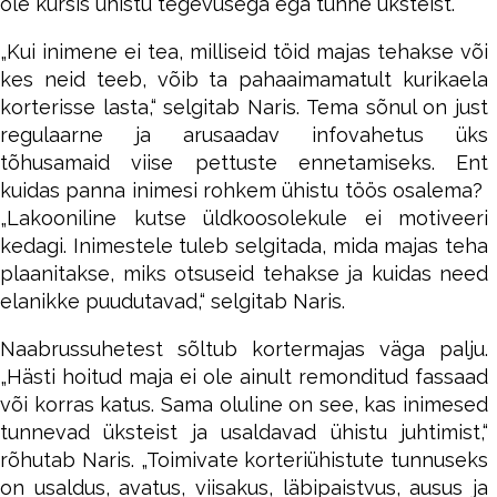
ole kursis ühistu tegevusega ega tunne üksteist.
„Kui inimene ei tea, milliseid töid majas tehakse või
kes neid teeb, võib ta pahaaimamatult kurikaela
korterisse lasta,“ selgitab Naris. Tema sõnul on just
regulaarne ja arusaadav infovahetus üks
tõhusamaid viise pettuste ennetamiseks. Ent
kuidas panna inimesi rohkem ühistu töös osalema?
„Lakooniline kutse üldkoosolekule ei motiveeri
kedagi. Inimestele tuleb selgitada, mida majas teha
plaanitakse, miks otsuseid tehakse ja kuidas need
elanikke puudutavad,“ selgitab Naris.
Naabrussuhetest sõltub kortermajas väga palju.
„Hästi hoitud maja ei ole ainult remonditud fassaad
või korras katus. Sama oluline on see, kas inimesed
tunnevad üksteist ja usaldavad ühistu juhtimist,“
rõhutab Naris. „Toimivate korteriühistute tunnuseks
on usaldus, avatus, viisakus, läbipaistvus, ausus ja