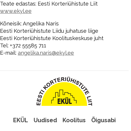
Teate edastas: Eesti Korteriühistute Liit
www.ekyl.ee
Kõneisik: Angelika Naris
Eesti Korteriühistute Liidu juhatuse liige
Eesti Korteriühistute Koolituskeskuse juht
Tel: +372 55585 711
E-mail:
angelika.naris@ekyl.ee
EKÜL
Uudised
Koolitus
Õigusabi