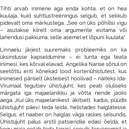
Tihti arvab inimene aga enda kohta, et on hea
kuulaja, kuid suhtlustreeningus selgub, et sekkub
pidevalt oma märkustega. „See on üks põhilisi vigu
– asutakse kiirelt oma argumente esitama või
lahendusi pakkuma, selle asemel et lõpuni kuulata.“
Linnaelu järjest suuremaks probleemiks on ka
üksindusse kapseldumine – ei tunta ega teata
inimesi, kes kõrval elavad. Angelika Narise sõnul on
seetõttu eriti kõnekad lood korteriühistutest, kus
inimesed päriselt üksteisest hoolivad – näiteks Ida-
Virumaal tegutsev ühistujuht, kes peab oluliseks
märgata iga majaelanikku ja võtta nende jaoks
aega. „Kui üks majaelanikest äkitselt kadus, püüdis
ühistujuht päevi teda leida, helistades haiglatesse.
Selgus, et naaber on haiglas väga raskes seisundis.
Ühistujuht palus arstil patsiendile edasi öelda, et
kogu maja ootab teda tagasi, soovib tervenemist ja