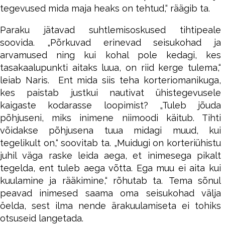
tegevused mida maja heaks on tehtud,“ räägib ta.
Paraku jätavad suhtlemisoskused tihtipeale
soovida. „Põrkuvad erinevad seisukohad ja
arvamused ning kui kohal pole kedagi, kes
tasakaalupunkti aitaks luua, on riid kerge tulema,“
leiab Naris. Ent mida siis teha korteriomanikuga,
kes paistab justkui nautivat ühistegevusele
kaigaste kodarasse loopimist? „Tuleb jõuda
põhjuseni, miks inimene niimoodi käitub. Tihti
võidakse põhjusena tuua midagi muud, kui
tegelikult on,“ soovitab ta. „Muidugi on korteriühistu
juhil väga raske leida aega, et inimesega pikalt
tegelda, ent tuleb aega võtta. Ega muu ei aita kui
kuulamine ja rääkimine,“ rõhutab ta. Tema sõnul
peavad inimesed saama oma seisukohad välja
öelda, sest ilma nende ärakuulamiseta ei tohiks
otsuseid langetada.