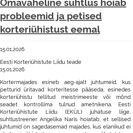
Omavaheline suhtlus hoiab
probleemid ja petised
korteriühistust eemal
15.01.2026
Eesti Korteriühistute Liidu teade
15.01.2026
Kortermajades esineb aeg-ajalt juhtumeid, kus
petturid üritavad korteritesse pääseda, esinedes
korteriühistu tellitud meistrimeeste või mõnd
seadet kontrollima tulnud ametnikena. Eesti
Korteriühistute Liidu (EKÜL) juhatuse liige,
suhtlustreener Angelika Naris hoiatab, et sellised
juhtumid on sagedasemad majades, kus elanikud ei