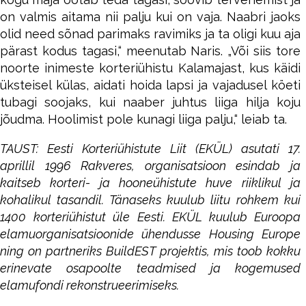
on valmis aitama nii palju kui on vaja. Naabri jaoks
olid need sõnad parimaks ravimiks ja ta oligi kuu aja
pärast kodus tagasi,“ meenutab Naris. „Või siis tore
noorte inimeste korteriühistu Kalamajast, kus käidi
üksteisel külas, aidati hoida lapsi ja vajadusel köeti
tubagi soojaks, kui naaber juhtus liiga hilja koju
jõudma. Hoolimist pole kunagi liiga palju,“ leiab ta.
TAUST: Eesti Korteriühistute Liit (EKÜL) asutati 17.
aprillil 1996 Rakveres, organisatsioon esindab ja
kaitseb korteri- ja hooneühistute huve riiklikul ja
kohalikul tasandil. Tänaseks kuulub liitu rohkem kui
1400 korteriühistut üle Eesti. EKÜL kuulub Euroopa
elamuorganisatsioonide ühendusse Housing Europe
ning on partneriks BuildEST projektis, mis toob kokku
erinevate osapoolte teadmised ja kogemused
elamufondi rekonstrueerimiseks.