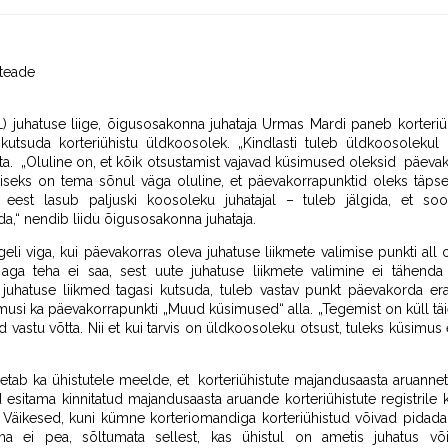
iteade
ÜL) juhatuse liige, õigusosakonna juhataja Urmas Mardi paneb korteri
kutsuda korteriühistu üldkoosolek. „Kindlasti tuleb üldkoosolekul 
ta. „Oluline on, et kõik otsustamist vajavad küsimused oleksid päevako
eks on tema sõnul väga oluline, et päevakorrapunktid oleks täpselt
 eest lasub paljuski koosoleku juhatajal – tuleb jälgida, et so
a,“ nendib liidu õigusosakonna juhataja.
eli viga, kui päevakorras oleva juhatuse liikmete valimise punkti all 
 aga teha ei saa, sest uute juhatuse liikmete valimine ei tähenda
e juhatuse liikmed tagasi kutsuda, tuleb vastav punkt päevakorda era
imusi ka päevakorrapunkti „Muud küsimused“ alla. „Tegemist on küll tä
d vastu võtta. Nii et kui tarvis on üldkoosoleku otsust, tuleks küsimus 
letab ka ühistutele meelde, et korteriühistute majandusaasta aruanne
 esitama kinnitatud majandusaasta aruande korteriühistute registril
a. Väikesed, kuni kümne korteriomandiga korteriühistud võivad pidada
ma ei pea, sõltumata sellest, kas ühistul on ametis juhatus või 