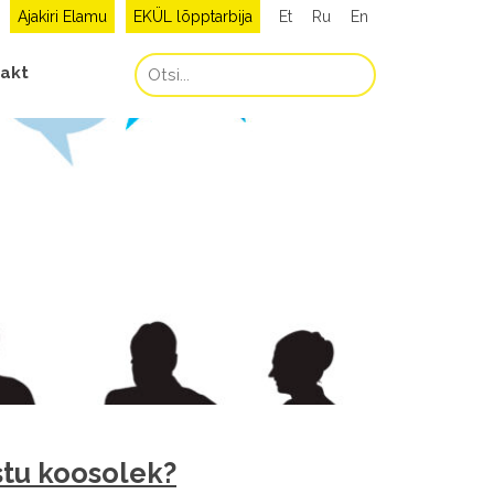
Ajakiri Elamu
EKÜL lõpptarbija
Et
Ru
En
akt
stu koosolek?