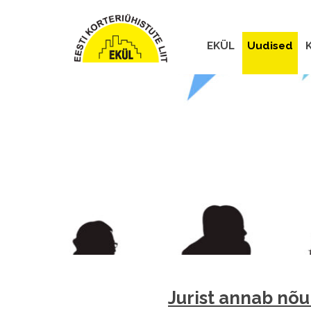
EKÜL
Uudised
K
Jurist annab nõu