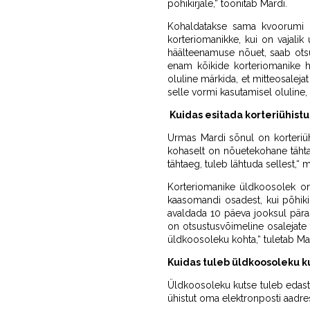
põhikirjale,“ toonitab Mardi.
Kohaldatakse sama kvoorumi n
korteriomanikke, kui on vajali
häälteenamuse nõuet, saab otsu
enam kõikide korteriomanike hä
oluline märkida, et mitteosalej
selle vormi kasutamisel oluline,
Kuidas esitada korteriühist
Urmas Mardi sõnul on korteriü
kohaselt on nõuetekohane tähta
tähtaeg, tuleb lähtuda sellest,“ m
Korteriomanike üldkoosolek on 
kaasomandi osadest, kui põhikir
avaldada 10 päeva jooksul pära
on otsustusvõimeline osalejate
üldkoosoleku kohta,“ tuletab Ma
Kuidas tuleb üldkoosoleku k
Üldkoosoleku kutse tuleb edastad
ühistut oma elektronposti aadres