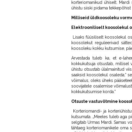
korteriomanikud ühiselt. Mardi 
ühistu siiski pidama tekkepõhist
Milliseid üldkoosoleku vorme
Elektrooniliselt koosolekul
Lisaks füüsiliselt koosolekul os
koosolekut reguleerivad sätte
koosoleku kokku kutsumise, päev
Arvestada tuleb ka, et e-lah
kokkukutsuja otsustab, millisel 
ühistu otsustab ülalmainitud vii
saaksid koosolekul osaleda,” se
võimalus, oleks üheks pääseteek
soovijatele osalemise võimalust 
kokkukutsumise korda.”
Otsuste vastuvõtmine kooso
Korteriomandi- ja korteriühistu
kutsumata. „Meeles tuleb aga pi
selgitab Urmas Mardi. Samas vo
tähtaeg korteriomanikele oma se