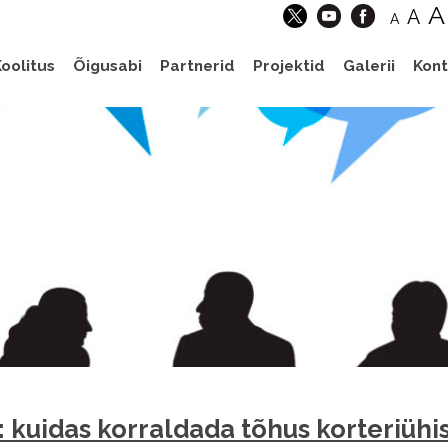
A
A
A
oolitus
Õigusabi
Partnerid
Projektid
Galerii
Kont
: kuidas korraldada tõhus korteriühi