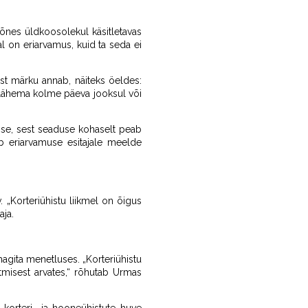
mõnes üldkoosolekul käsitletavas
l on eriarvamus, kuid ta seda ei
st märku annab, näiteks öeldes:
t lähema kolme päeva jooksul või
sse, sest seaduse kohaselt peab
b eriarvamuse esitajale meelde
„Korteriühistu liikmel on õigus
aja.
agita menetluses. „Korteriühistu
misest arvates,“ rõhutab Urmas