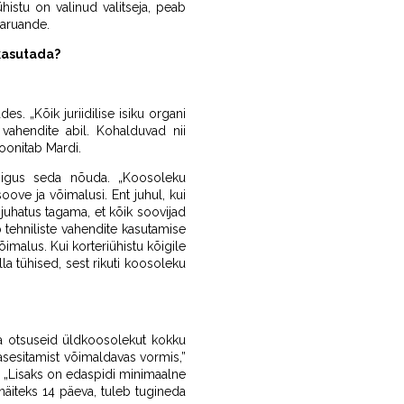
histu on valinud valitseja, peab
 aruande.
 kasutada?
s. „Kõik juriidilise isiku organi
vahendite abil. Kohalduvad nii
oonitab Mardi.
 õigus seda nõuda. „Koosoleku
oove ja võimalusi. Ent juhul, kui
 juhatus tagama, et kõik soovijad
 tehniliste vahendite kasutamise
malus. Kui korteriühistu kõigile
la tühised, sest rikuti koosoleku
tta otsuseid üldkoosolekut kokku
asesitamist võimaldavas vormis,”
 „Lisaks on edaspidi minimaalne
näiteks 14 päeva, tuleb tugineda