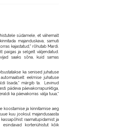
ühistutele südamele, et vähemalt
kinnitada majanduskava, samuti
rras kajastatud,” rõhutab Mardi.
 paigas ja selgelt väljendatud.
ovijad saaks sõna, kuid samas
otsustatakse ka senised juhatuse
 automaatselt eelmise juhatuse
ldi lisada,“ märgib ta. Levinud
iesti pädeva päevakorrapunktiga,
eraldi ka päevakorras välja tuua,“
te koostamise ja kinnitamise aeg
e kuue kuu jooksul majandusaasta
 kassapõhist raamatupidamist ja
esindavad korteriühistut kõik