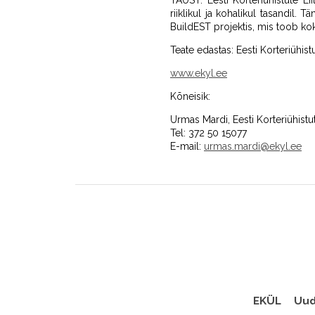
TAUST: Eesti Korteriühistute Lii
riiklikul ja kohalikul tasandil.
BuildEST projektis, mis toob k
Teate edastas: Eesti Korteriühistu
www.ekyl.ee
Kõneisik:
Urmas Mardi, Eesti Korteriühistu
Tel: 372 50 15077
E-mail:
urmas.mardi@ekyl.ee
EKÜL
Uud