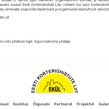
t asutati 17. aprillil 1996 Rakveres, organisatsioon esindab ja kaits
 Tänaseks kuulub Eesti Korteriühistute Liitu rohkem kui 1400 korteriühis
okku erinevate osapoolte teadmised ja kogemused elamufondi rekonst
te Liit
te Liidu juhatuse liige, õigusosakonna juhataja
ised
Koolitus
Õigusabi
Partnerid
Projektid
Galer