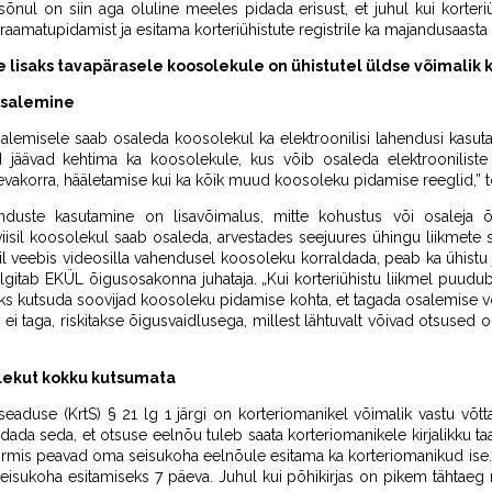
sõnul on siin aga oluline meeles pidada erisust, et juhul kui korteriü
 raamatupidamist ja esitama korteriühistute registrile ka majandusaasta
 lisaks tavapärasele koosolekule on ühistutel üldse võimalik
 osalemine
alemisele saab osaleda koosolekul ka elektroonilisi lahendusi kasutade
d jäävad kehtima ka koosolekule, kus võib osaleda elektrooniliste 
akorra, hääletamise kui ka kõik muud koosoleku pidamise reeglid,” t
enduste kasutamine on lisavõimalus, mitte kohustus või osaleja
viisil koosolekul saab osaleda, arvestades seejuures ühingu liikmete s
sil veebis videosilla vahendusel koosoleku korraldada, peab ka ühistu
lgitab EKÜL õigusosakonna juhataja. „Kui korteriühistu liikmel puudub
s kutsuda soovijad koosoleku pidamise kohta, et tagada osalemise või
ei taga, riskitakse õigusvaidlusega, millest lähtuvalt võivad otsused ol
lekut kokku kutsumata
seaduse (KrtS) § 21 lg 1 järgi on korteriomanikel võimalik vastu võ
dada seda, et otsuse eelnõu tuleb saata korteriomanikele kirjalikku ta
rmis peavad oma seisukoha eelnõule esitama ka korteriomanikud ise.
isukoha esitamiseks 7 päeva. Juhul kui põhikirjas on pikem tähtaeg 