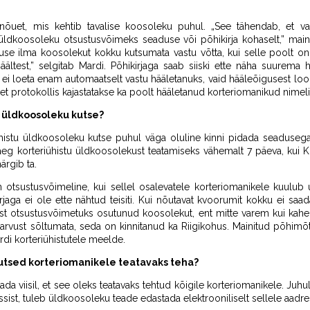
õuet, mis kehtib tavalise koosoleku puhul. „See tähendab, et va
k üldkoosoleku otsustusvõimeks seaduse või põhikirja kohaselt,” ma
se ilma koosolekut kokku kutsumata vastu võtta, kui selle poolt on 
ältest,” selgitab Mardi. Põhikirjaga saab siiski ette näha suurem
at ei loeta enam automaatselt vastu hääletanuks, vaid hääleõigusest lo
 et protokollis kajastatakse ka poolt hääletanud korteriomanikud nimeli
u üldkoosoleku kutse?
histu üldkoosoleku kutse puhul väga oluline kinni pidada seadusega
eg korteriühistu üldkoosolekust teatamiseks vähemalt 7 päeva, kui 
ärgib ta.
otsustusvõimeline, kui sellel osalevatele korteriomanikele kuulub 
jaga ei ole ette nähtud teisiti. Kui nõutavat kvoorumit kokku ei sa
st otsustusvõimetuks osutunud koosolekut, ent mitte varem kui kah
 arvust sõltumata, seda on kinnitanud ka Riigikohus. Mainitud põhimõ
rdi korteriühistutele meelde.
utsed korteriomanikele teatavaks teha?
a viisil, et see oleks teatavaks tehtud kõigile korteriomanikele. Juhu
sist, tuleb üldkoosoleku teade edastada elektrooniliselt sellele aadres