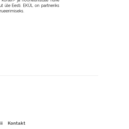
eb korteri- ja hooneühistute huve
tut üle Eesti. EKÜL on partneriks
rueerimiseks.
ii
Kontakt