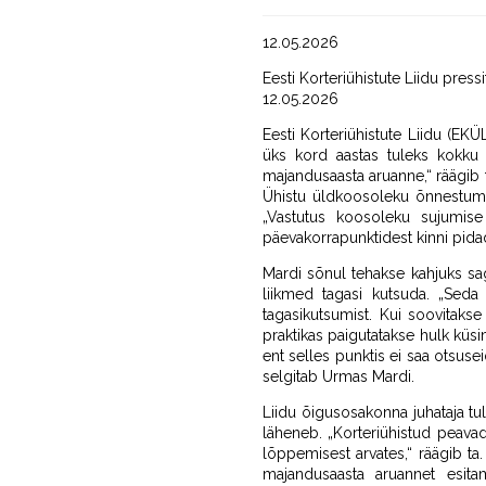
12.05.2026
Eesti Korteriühistute Liidu press
12.05.2026
Eesti Korteriühistute Liidu (EK
üks kord aastas tuleks kokku 
majandusaasta aruanne,“ räägib 
Ühistu üldkoosoleku õnnestumis
„Vastutus koosoleku sujumise
päevakorrapunktidest kinni pidad
Mardi sõnul tehakse kahjuks sag
liikmed tagasi kutsuda. „Seda
tagasikutsumist. Kui soovitaks
praktikas paigutatakse hulk küs
ent selles punktis ei saa otsusei
selgitab Urmas Mardi.
Liidu õigusosakonna juhataja tu
läheneb. „Korteriühistud peavad
lõppemisest arvates,“ räägib t
majandusaasta aruannet esita