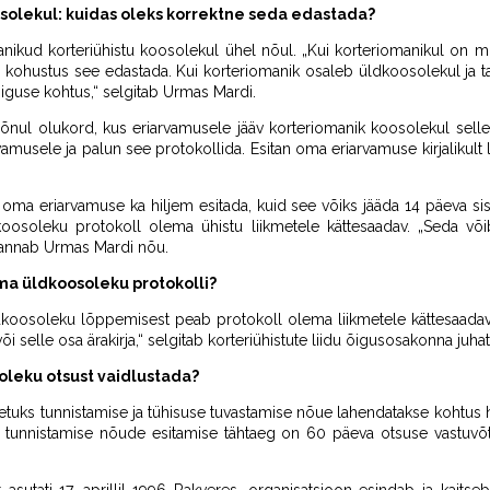
osolekul: kuidas oleks korrektne seda edastada?
omanikud korteriühistu koosolekul ühel nõul. „Kui korteriomanikul on 
 kohustus see edastada. Kui korteriomanik osaleb üldkoosolekul ja ta
iguse kohtus,“ selgitab Urmas Mardi.
sõnul olukord, kus eriarvamusele jääv korteriomanik koosolekul selle
vamusele ja palun see protokollida. Esitan oma eriarvamuse kirjalikul
 oma eriarvamuse ka hiljem esitada, kuid see võiks jääda 14 päeva si
osoleku protokoll olema ühistu liikmetele kättesaadav. „Seda või
“ annab Urmas Mardi nõu.
ama üldkoosoleku protokolli?
oosoleku lõppemisest peab protokoll olema liikmetele kättesaadav. 
 selle osa ärakirja,“ selgitab korteriühistute liidu õigusosakonna juhat
oleku otsust vaidlustada?
tetuks tunnistamise ja tühisuse tuvastamise nõue lahendatakse kohtus h
 tunnistamise nõude esitamise tähtaeg on 60 päeva otsuse vastuvõt