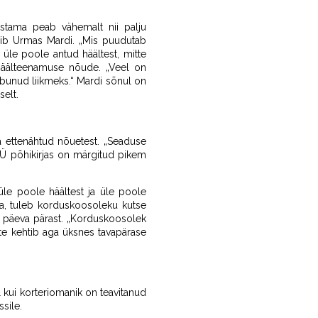
stama peab vähemalt nii palju
inib Urmas Mardi. „Mis puudutab
üle poole antud häältest, mitte
a häälteenamuse nõude. „Veel on
obunud liikmeks.“ Mardi sõnul on
selt.
 ettenähtud nõuetest. „Seaduse
KÜ põhikirjas on märgitud pikem
üle poole häältest ja üle poole
ada, tuleb korduskoosoleku kutse
e päeva pärast. „Korduskoosolek
te kehtib aga üksnes tavapärase
l kui korteriomanik on teavitanud
sile.