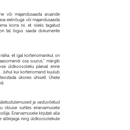
ine või majandusaasta aruande
skava eelnõuga või majandusaasta
a korra nii, et oleks tagatud
, on tal õigus saada dokumente
näha, et igal korteriomanikul on
 kaasomandi osa suurus,“ märgib
akse üldkoosoleku päeval enne
t. Juhul kui korteriomand kuulub
teostada üksnes ühiselt. Ühele
di.
äletustulemused ja vastuvõetud
u otsuse suhtes eriarvamusele
llija. Eriarvamusele kirjutab alla
e allkirjaga ning üldkoosolekule