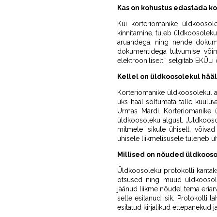
Kas on kohustus edastada 
Kui korteriomanike üldkoosol
kinnitamine, tuleb üldkoosoleku
aruandega, ning nende dokume
dokumentidega tutvumise võima
elektrooniliselt,“ selgitab EKÜLi
Kellel on üldkoosolekul hää
Korteriomanike üldkoosolekul an
üks hääl sõltumata talle kuulu
Urmas Mardi. Korteriomanike 
üldkoosoleku algust. „Üldkoosol
mitmele isikule ühiselt, võiv
ühisele liikmelisusele tuleneb 
Millised on nõuded üldkooso
Üldkoosoleku protokolli kanta
otsused ning muud üldkoosole
jäänud liikme nõudel tema eriarva
selle esitanud isik. Protokolli
esitatud kirjalikud ettepanekud 