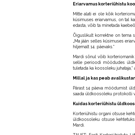
Eriarvamus korteriühistu ko
Mitte alati ei ole kõik korteri
küsimuses eriarvamus, on tal ka
edasta, võib ta minetada kaebeõ
Õiguslikult korrektne on tema 
„Ma jään selles küsimuses eriar
hiljemalt 14. päevaks.“
Mardi sõnul võib korteriomanik
selle perioodi möödudes üldko
tuletada ka koosoleku juhataja,
Millal ja kas peab avalikust
Pärast 14 päeva möödumist üldk
saada üldkoosoleku protokolli või
Kuidas korteriühistu üldkoos
Korteriühistu organi otsuse keh
üldkoosoleku otsuse kehtetuks
Mardi.