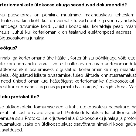
korteriomanikele üldkoosolekuga seonduvad dokumendid?
eku päevakorras on põhikirja muutmine, majanduskava kehtestam
 teates märkida koht, kus on võimalik tutvuda põhikirja või majandu
ntidega tutvumise kord. „Ühistu koosoleku korraldaja peab määram
lus. Juhul kui korteriomanik on teatanud elektronposti aadressi
 õigusosakonna juhataja.
leõigus?
nab iga korteriomand ühe hääle. „Korteriühistu põhikirjaga võib ette 
vate korteriomandite arvust või et häälte arvu määrab korteriomandi
üldkoosolekul osalemiseks õigustatud korteriomanike ring määrat
ekul õigustatud isikute tuvastamisel tuleb lähtuda kinnistusraamatus
ad need ühised omanikud hääleõigust korteriomanike üldkoosolekul 
ühest korteriomandist aga üks jagamatu hääleõigus,“ märgib Urmas Mar
leku protokollile?
kse üldkoosoleku toimumise aeg ja koht, üldkoosoleku päevakord, hä
kul tähtsust omavad asjaolud. Protokolli kantakse ka üldkoosolek
muse sisu. Protokollile kirjutavad alla üldkoosoleku juhataja ja protoko
 lahutamatuks lisaks on üldkoosolekust osavõtnute nimekiri koos igaüh
ja avaldused.