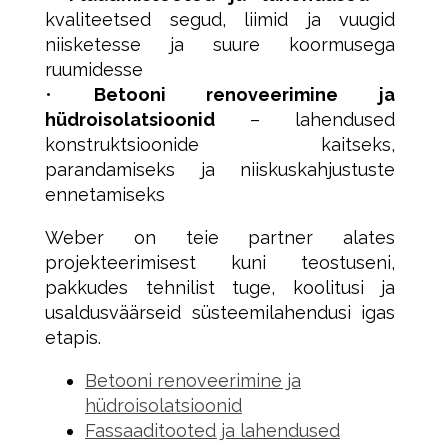
kvaliteetsed segud, liimid ja vuugid
niisketesse ja suure koormusega
ruumidesse
•
Betooni renoveerimine ja
hüdroisolatsioonid
– lahendused
konstruktsioonide kaitseks,
parandamiseks ja niiskuskahjustuste
ennetamiseks
Weber on teie partner alates
projekteerimisest kuni teostuseni,
pakkudes tehnilist tuge, koolitusi ja
usaldusväärseid süsteemilahendusi igas
etapis.
Betooni renoveerimine ja
hüdroisolatsioonid
Fassaaditooted ja lahendused