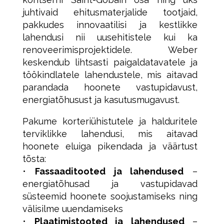
juhtivaid ehitusmaterjalide tootjaid,
pakkudes innovaatilisi ja kestlikke
lahendusi nii uusehitistele kui ka
renoveerimisprojektidele. Weber
keskendub lihtsasti paigaldatavatele ja
töökindlatele lahendustele, mis aitavad
parandada hoonete vastupidavust,
energiatõhusust ja kasutusmugavust.
Pakume korteriühistutele ja halduritele
terviklikke lahendusi, mis aitavad
hoonete eluiga pikendada ja väärtust
tõsta:
•
Fassaaditooted ja lahendused
–
energiatõhusad ja vastupidavad
süsteemid hoonete soojustamiseks ning
välisilme uuendamiseks
•
Plaatimistooted ja lahendused
–