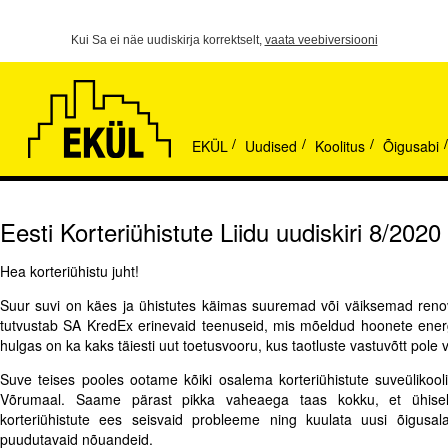
Kui Sa ei näe uudiskirja korrektselt,
vaata veebiversiooni
EKÜL
Uudised
Koolitus
Õigusabi
/
/
/
/
Eesti Korteriühistute Liidu uudiskiri 8/2020
Hea korteriühistu juht!
Suur suvi on käes ja ühistutes käimas suuremad või väiksemad renov
tutvustab SA KredEx erinevaid teenuseid, mis mõeldud hoonete ene
hulgas on ka kaks täiesti uut toetusvooru, kus taotluste vastuvõtt pole 
Suve teises pooles ootame kõiki osalema korteriühistute suveülikooli
Võrumaal. Saame pärast pikka vaheaega taas kokku, et ühisel
korteriühistute ees seisvaid probleeme ning kuulata uusi õigusal
puudutavaid nõuandeid.