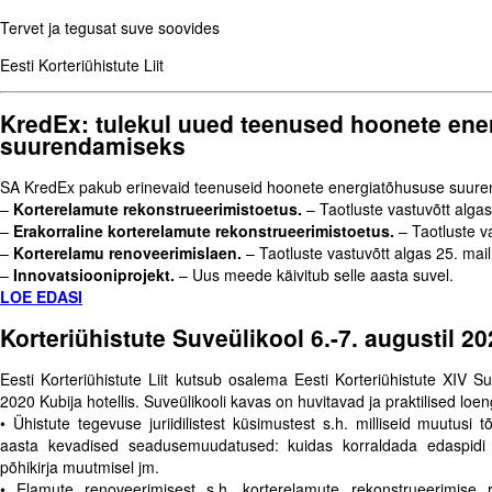
Tervet ja tegusat suve soovides
Eesti Korteriühistute Liit
KredEx: tulekul uued teenused hoonete ene
suurendamiseks
SA KredEx pakub erinevaid teenuseid hoonete energiatõhususe suur
–
Korterelamute rekonstrueerimistoetus.
– Taotluste vastuvõtt algas 
–
Erakorraline korterelamute rekonstrueerimistoetus.
– Taotluste va
–
Korterelamu renoveerimislaen.
– Taotluste vastuvõtt algas 25. mail
–
Innovatsiooniprojekt.
– Uus meede käivitub selle aasta suvel.
LOE EDASI
Korteriühistute Suveülikool 6.-7. augustil 2
Eesti Korteriühistute Liit kutsub osalema Eesti Korteriühistute XIV Su
2020 Kubija hotellis. Suveülikooli kavas on huvitavad ja praktilised loe
• Ühistute tegevuse juriidilistest küsimustest s.h. milliseid muutusi 
aasta kevadised seadusemuudatused: kuidas korraldada edaspidi 
põhikirja muutmisel jm.
• Elamute renoveerimisest s.h. korterelamute rekonstrueerimise r