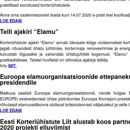
praktilised soovitused korteriühistutele.
Anna oma osalemissoovist teada kuni 14.07.2020 e-posti teel koolitus@
LOE EDASI
Telli ajakiri “Elamu”
Korteriühistute ajakiri “Elamu” annab ülevaate kõige olulisematest ko
jagab nõuandeid ühistu juhtimise, kortermaja renoveerimise ja energi
tutvustab õigusakte ja vahendab ühistujuhtide kogemusi. “Elamu” 
postkastidesse. Teistel huvilistel on võimalus ajakirja tellida.
Info
SIIT.
Euroopa elamuorganisatsioonide ettepanek
presidendile
Maikuus saatsid Euroopa elamuorganisatsioonid, nende hulgas Ee
EUROPEi eestvedamisel ühise pöördumise Euroopa Komisjoni presidend
rõhutasid elamuvaldkonna olulisust kriisiolukorrast väljatulekul ja sel
LOE EDASI
Eesti Korteriühistute Liit alustab koos part
2020 projekti elluviimist