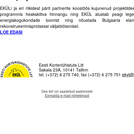
EKÜLi ja eri riikidest pärit partnerite koostöös kujunenud projekti
programmis heakskiitva hinnangu ning EKÜL alustab peagi tegevu
energiakogukondade loomist ning nõustada Bulgaaria elamu
rekonstrueerimisprotsessi väljatöötamisel.
LOE EDASI
Eesti Korteriühistute Liit
Sakala 23A, 10141 Tallinn
tel. (+372) 6 275 740, fax (+372) 6 275 751
ekyl@
See kiri on saadetud aadressile
Eemalda e-mail nimekirjast