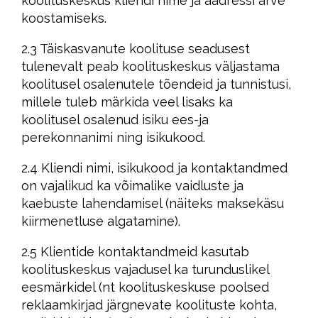
koolituskeskus kliendi nime ja aadressi arve
koostamiseks.
2.3 Täiskasvanute koolituse seadusest
tulenevalt peab koolituskeskus väljastama
koolitusel osalenutele tõendeid ja tunnistusi,
millele tuleb märkida veel lisaks ka
koolitusel osalenud isiku ees-ja
perekonnanimi ning isikukood.
2.4 Kliendi nimi, isikukood ja kontaktandmed
on vajalikud ka võimalike vaidluste ja
kaebuste lahendamisel (näiteks maksekäsu
kiirmenetluse algatamine).
2.5 Klientide kontaktandmeid kasutab
koolituskeskus vajadusel ka turunduslikel
eesmärkidel (nt koolituskeskuse poolsed
reklaamkirjad järgnevate koolituste kohta,