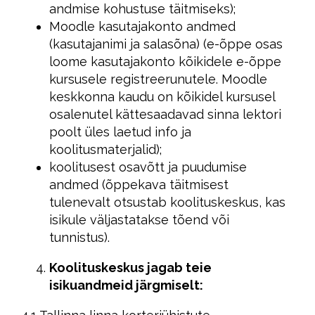
andmise kohustuse täitmiseks);
Moodle kasutajakonto andmed
(kasutajanimi ja salasõna) (e-õppe osas
loome kasutajakonto kõikidele e-õppe
kursusele registreerunutele. Moodle
keskkonna kaudu on kõikidel kursusel
osalenutel kättesaadavad sinna lektori
poolt üles laetud info ja
koolitusmaterjalid);
koolitusest osavõtt ja puudumise
andmed (õppekava täitmisest
tulenevalt otsustab koolituskeskus, kas
isikule väljastatakse tõend või
tunnistus).
Koolituskeskus jagab teie
isikuandmeid järgmiselt: