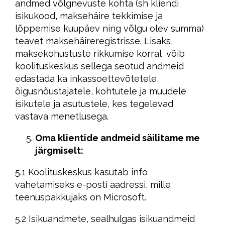
andmed võlgnevuste kohta (sh kliendi
isikukood, maksehäire tekkimise ja
lõppemise kuupäev ning võlgu olev summa)
teavet maksehäireregistrisse. Lisaks,
maksekohustuste rikkumise korral võib
koolituskeskus sellega seotud andmeid
edastada ka inkassoettevõtetele,
õigusnõustajatele, kohtutele ja muudele
isikutele ja asutustele, kes tegelevad
vastava menetlusega.
Oma klientide andmeid säilitame me
järgmiselt:
5.1 Koolituskeskus kasutab info
vahetamiseks e-posti aadressi, mille
teenuspakkujaks on Microsoft.
5.2 Isikuandmete, sealhulgas isikuandmeid