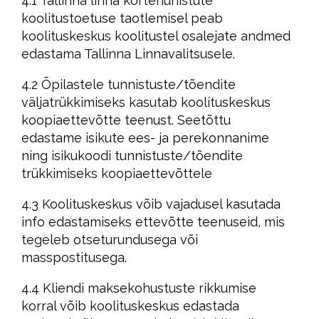
4.1 Tallinna linna korteriühistute
koolitustoetuse taotlemisel peab
koolituskeskus koolitustel osalejate andmed
edastama Tallinna Linnavalitsusele.
4.2 Õpilastele tunnistuste/tõendite
väljatrükkimiseks kasutab koolituskeskus
koopiaettevõtte teenust. Seetõttu
edastame isikute ees- ja perekonnanime
ning isikukoodi tunnistuste/tõendite
trükkimiseks koopiaettevõttele
4.3 Koolituskeskus võib vajadusel kasutada
info edastamiseks ettevõtte teenuseid, mis
tegeleb otseturundusega või
masspostitusega.
4.4 Kliendi maksekohustuste rikkumise
korral võib koolituskeskus edastada