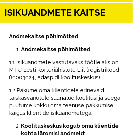
ISIKUANDMETE KAITSE
Andmekaitse põhimõtted
Andmekaitse põhimõtted
1.1 Isikuandmete vastutavaks töötlejaks on
MTÜ Eesti Korteriühistute Liit (registrikood
80003024, edaspidi koolituskeskus).
1.2 Pakume oma klientidele erinevaid
täiskasvanutele suunatud koolitusi ja seega
puutume kokku oma teenuse pakkumise
käigus klientide isikuandmetega.
Koolituskeskus kogub oma klientide
kohta järgmisi andmeid: