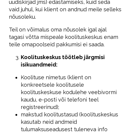
uudiskirjad jms) edastamiseks, kuid seda
vaid juhul, kui klient on andnud meile selleks
nõusoleku.
Teil on võimalus oma nõusolek igal ajal
tagasi võtta mispeale koolituskeskus enam
teile omapoolseid pakkumisi ei saada.
Koolituskeskus töötleb järgmisi
isikuandmeid:
Koolituse nimetus (klient on
konkreetsele koolitusele
koolituskeskuse kodulehe veebivormi
kaudu, e-posti või telefoni teel
registreerinud);
makstud koolitustasud (koolituskeskus
kasutab neid andmeid
tulumaksuseadusest tuleneva info