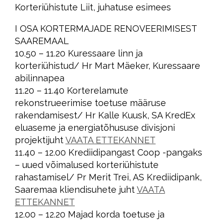
Korteriühistute Liit, juhatuse esimees
I OSA KORTERMAJADE RENOVEERIMISEST
SAAREMAAL
10.50 – 11.20 Kuressaare linn ja
korteriühistud/ Hr Mart Mäeker, Kuressaare
abilinnapea
11.20 – 11.40 Korterelamute
rekonstrueerimise toetuse määruse
rakendamisest/ Hr Kalle Kuusk, SA KredEx
eluaseme ja energiatõhususe divisjoni
projektijuht
VAATA ETTEKANNET
11.40 – 12.00 Krediidipangast Coop -pangaks
– uued võimalused korteriühistute
rahastamisel/ Pr Merit Trei, AS Krediidipank,
Saaremaa kliendisuhete juht
VAATA
ETTEKANNET
12.00 – 12.20 Majad korda toetuse ja