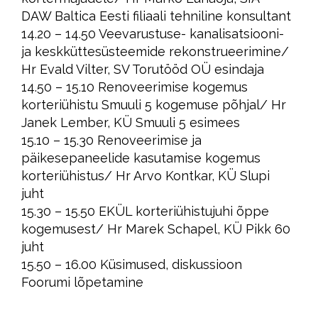
DAW Baltica Eesti filiaali tehniline konsultant
14.20 – 14.50 Veevarustuse- kanalisatsiooni-
ja keskküttesüsteemide rekonstrueerimine/
Hr Evald Vilter, SV Torutööd OÜ esindaja
14.50 – 15.10 Renoveerimise kogemus
korteriühistu Smuuli 5 kogemuse põhjal/ Hr
Janek Lember, KÜ Smuuli 5 esimees
15.10 – 15.30 Renoveerimise ja
päikesepaneelide kasutamise kogemus
korteriühistus/ Hr Arvo Kontkar, KÜ Slupi
juht
15.30 – 15.50 EKÜL korteriühistujuhi õppe
kogemusest/ Hr Marek Schapel, KÜ Pikk 60
juht
15.50 – 16.00 Küsimused, diskussioon
Foorumi lõpetamine