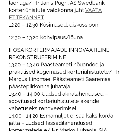
laenuga/ Hr Janis Pugri, AS Swedbank
korteriühistute valdkonna juht
VAATA
ETTEKANNET
12.20 – 12.30 Küsimused, diskussioon
12.30 – 13.20 Kohvipaus/lõuna
II OSA KORTERMAJADE INNOVAATILINE
REKONSTRUEERIMINE
13.20 – 13.40 Päästeameti nõuanded ja
praktilised kogemused korteriühistutele/ Hr
Margus Lindmäe, Päästeameti Saaremaa
päästepiirkonna juhataja
13.40 – 14.00 Uudsed aknalahendused –
soovitused korteriühistutele akende
vahetuseks renoveerimisel
14.00– 14.20 Esmamuljet ei saa kaks korda
jätta – uudsed fassadilahendused
kortermajadele/ Hr Marko Luhaoja, SIA