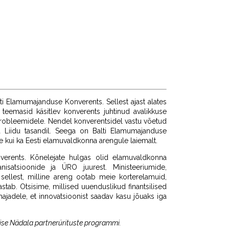
lti Elamumajanduse Konverents. Sellest ajast alates
teemasid käsitlev konverents juhtinud avalikkuse
robleemidele. Nendel konverentsidel vastu võetud
a Liidu tasandil. Seega on Balti Elamumajanduse
le kui ka Eesti elamuvaldkonna arengule laiemalt.
nverents. Kõnelejate hulgas olid elamuvaldkonna
anisatsioonide ja ÜRO juurest. Ministeeriumide,
e sellest, milline areng ootab meie korterelamuid,
tab. Otsisime, millised uuenduslikud finantsilised
rmajadele, et innovatsioonist saadav kasu jõuaks iga
ise Nädala
partnerürituste programmi.