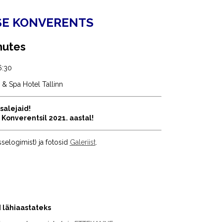
SE KONVERENTS
mutes
6:30
& Spa Hotel Tallinn
salejaid!
Konverentsil 2021. aastal!
isselogimist) ja fotosid
Galeriist
.
 lähiaastateks