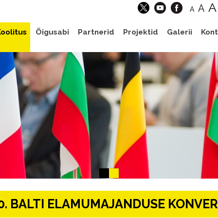
A
A
A
oolitus
Õigusabi
Partnerid
Projektid
Galerii
Kont
0. BALTI ELAMUMAJANDUSE KONVERE