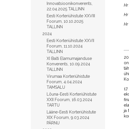
Innovatsioonikonverents,
Hr 
22.04.2025 TALLINN
Hr
Eesti Korteriühistute XXVIII
Foorum, 10.10.2025
Hr
TALLINN
2024
Eesti Korteriühistute XXVII
Foorum, 11.10.2024
TALLINN
20
XI Balti Elamumajanduse
on
Konverents, 10.09.2024
tä
TALLINN
üh
Virumaa Korteriühistute
Ko
Foorum, 4.04.2024
TAMSALU
17
Lõuna-Eesti Korteriühistute
ek
XXII Foorum, 16.03.2024
fi
TARTU
el
ja
Lääne-Eesti Korteriühistute
kor
XIX Foorum, 9.03.2024
PÄRNU