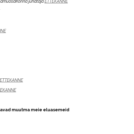
 elamuosakonna juhataja
ETTEKANNE
NNE
ETTEKANNE
TEKANNE
hakkavad muutma meie eluasemeid