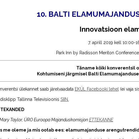
10. BALTI ELAMUMAJANDU
Innovatsioon ela
7. aprill 2019 kell 10:00-1
Park Inn by Radisson Meriton Conference 
Täname kõiki konverentsil o
Kohtumiseni järgmisel Balti Elamumajanduse 
nverentsi ülekannet saab järelvaadata
EKÜL Facebooki lehel
(ei vaja s
disklipp Tallinna Televisioonis
SIIN.
TTEKANDED
 Mary Taylor, ÜRO Euroopa Majanduskomisjon
ETTEKANNE
s me oleme ja mis ootab ees: elamumajanduse arengutrendid