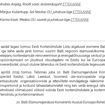
Andres Anijalg, Roofit.solar, äriarendusjuht
ETTEKANNE
 Margus Kullerkupp, Sol Navitas OÜ, juhatuse liige
ETTEKANNE
 Karmo Kask, Medios OÜ, osanik ja juhatuse liige
ETTEKANNE
 aastat tagasi toimus Eesti Korteriühistute Liidu algatusel esimene Ba
 iga kahe aasta järel toimuv suurim Balti regiooni elamuvaldkonna 
helepanu korterelamute renoveerimise ja energiatõhususega seotud p
ispöördumised on jõudnud otsustajateni nii Eestis kui ka Euroop
nverentsidel olnud oluline tähendus nii Eesti korteriühistute tegevuse
. aprillil 2019 toimus Tallinnas juba 10. Balti Elamumajanduse Ko
sperdid Eestist, Lätist, Leedust, Soomest, üle-euroopaliste org
nantsasutuste, organisatsioonide ja ettevõtete esindajatega rääkisim
amupiirkondi ja kodusid lähiaastakümnetel ning kes seda arengut rahas
 tehnilised võimalused võiksid sobida Eesti korteriühistutele ja korte
teriühistu ja korteriomanikuni.
10. Balti Elamumajanduse Konverents
kuulub
Euroopa Rohel