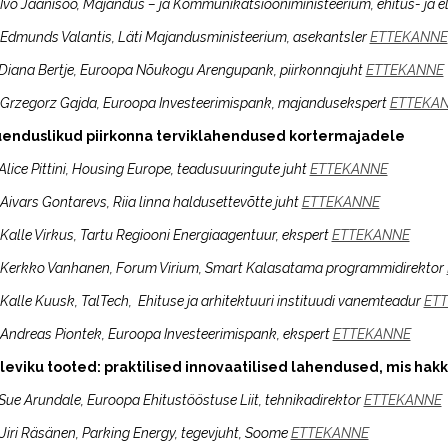
 Ivo Jaanisoo, Majandus – ja Kommunikatsiooniministeerium, ehitus- ja
 Edmunds Valantis, Läti Majandusministeerium, asekantsler
ETTEKANNE
 Diana Bertje, Euroopa Nõukogu Arengupank, piirkonnajuht
ETTEKANNE
 Grzegorz Gajda
,
Euroopa Investeerimispank, majandusekspert
ETTEKA
enduslikud piirkonna terviklahendused kortermajadele
Alice Pittini, Housing Europe, teadusuuringute juht
ETTEKANNE
Aivars Gontarevs, Riia linna haldusettevõtte juht
ETTEKANNE
 Kalle Virkus, Tartu Regiooni Energiaagentuur, ekspert
ETTEKANNE
 Kerkko Vanhanen, Forum Virium, Smart Kalasatama programmidirektor
 Kalle Kuusk, TalTech, Ehituse ja arhitektuuri instituudi vanemteadur
ET
 Andreas Piontek, Euroopa Investeerimispank, ekspert
ETTEKANNE
leviku tooted: praktilised innovaatilised lahendused, mis 
 Sue Arundale, Euroopa Ehitustööstuse Liit, tehnikadirektor
ETTEKANNE
 Jiri Räsänen, Parking Energy, tegevjuht, Soome
ETTEKANNE