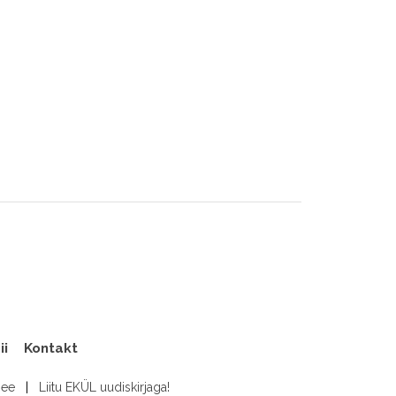
ii
Kontakt
.ee
|
Liitu EKÜL uudiskirjaga!