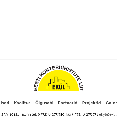
ised
Koolitus
Õigusabi
Partnerid
Projektid
Galer
a 23A, 10141 Tallinn tel. (+372) 6 275 740, fax (+372) 6 275 751
ekyl@ekyl