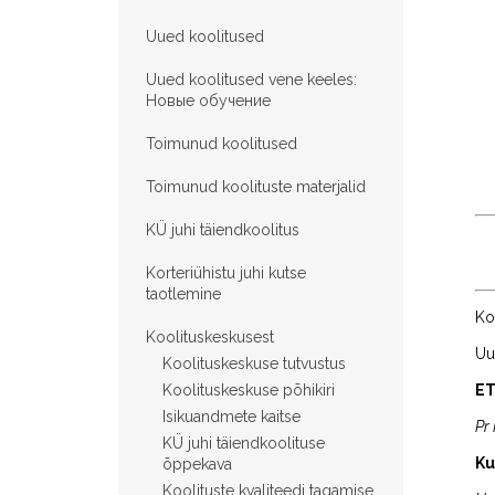
Uued koolitused
Uued koolitused vene keeles:
Hовые обучение
Toimunud koolitused
Toimunud koolituste materjalid
KÜ juhi täiendkoolitus
Korteriühistu juhi kutse
taotlemine
Ko
Koolituskeskusest
Uu
Koolituskeskuse tutvustus
Koolituskeskuse põhikiri
E
Isikuandmete kaitse
Pr
KÜ juhi täiendkoolituse
Ku
õppekava
Koolituste kvaliteedi tagamise