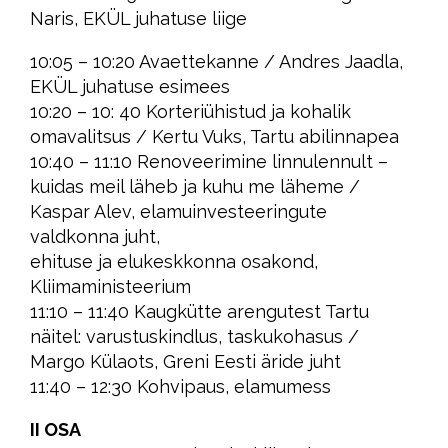
Naris, EKÜL juhatuse liige
10:05 – 10:20 Avaettekanne / Andres Jaadla,
EKÜL juhatuse esimees
10:20 – 10: 40 Korteriühistud ja kohalik
omavalitsus / Kertu Vuks, Tartu abilinnapea
10:40 – 11:10 Renoveerimine linnulennult –
kuidas meil läheb ja kuhu me läheme /
Kaspar Alev, elamuinvesteeringute
valdkonna juht,
ehituse ja elukeskkonna osakond,
Kliimaministeerium
11:10 – 11:40 Kaugkütte arengutest Tartu
näitel: varustuskindlus, taskukohasus /
Margo Külaots, Greni Eesti äride juht
11:40 – 12:30 Kohvipaus, elamumess
II OSA