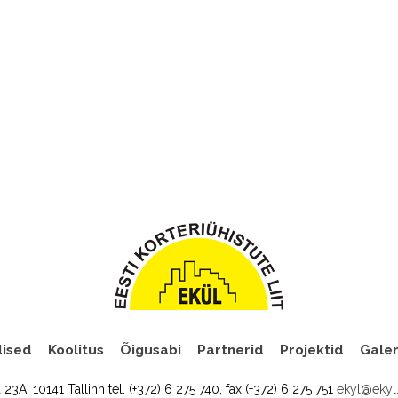
ised
Koolitus
Õigusabi
Partnerid
Projektid
Galer
a 23A, 10141 Tallinn tel. (+372) 6 275 740, fax (+372) 6 275 751
ekyl@ekyl