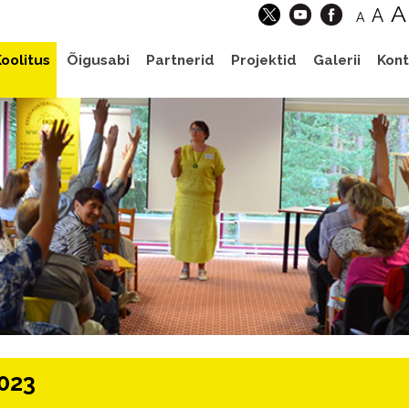
A
A
A
oolitus
Õigusabi
Partnerid
Projektid
Galerii
Kont
023