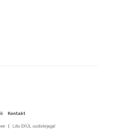
ii
Kontakt
.ee
|
Liitu EKÜL uudiskirjaga!