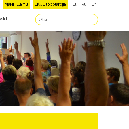
Ajakiri Elamu
EKÜL lõpptarbija
Et
Ru
En
akt