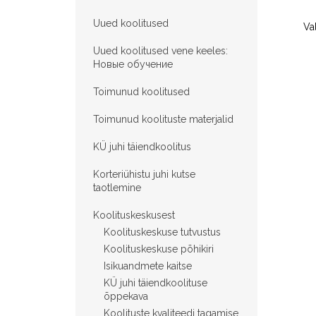
Uued koolitused
Va
Uued koolitused vene keeles:
Hовые обучение
Toimunud koolitused
Toimunud koolituste materjalid
KÜ juhi täiendkoolitus
Korteriühistu juhi kutse
taotlemine
Koolituskeskusest
Koolituskeskuse tutvustus
Koolituskeskuse põhikiri
Isikuandmete kaitse
KÜ juhi täiendkoolituse
õppekava
Koolituste kvaliteedi tagamise