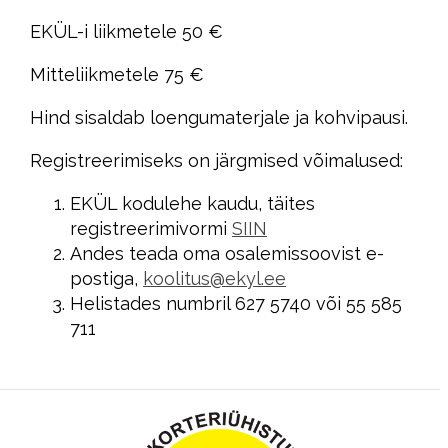
EKÜL-i liikmetele 50 €
Mitteliikmetele 75 €
Hind sisaldab loengumaterjale ja kohvipausi.
Registreerimiseks on järgmised võimalused:
EKÜL kodulehe kaudu, täites
registreerimivormi
SIIN
Andes teada oma osalemissoovist e-
postiga,
koolitus@ekyl.ee
Helistades numbril 627 5740 või 55 585
711