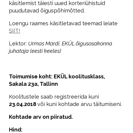
käsitlemist täiesti uued korteriühistuid
puudutavad õiguspõhimõtted.
Loengu raames käsitletavad teemad leiate
SIIT!
Lektor:
Urmas Mardi, EKÜL
õigusosakonna
juhataja (eesti keeles)
Toimumise koht: EKÜL koolitusklass,
Sakala 23a, Tallinn
Koolitustele saab registreerida kuni
23.04.2018
või kuni kohtade arvu täitumiseni.
Kohtade arv on piiratud.
Hind: