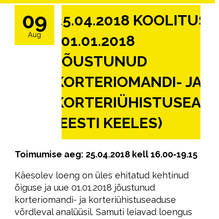
09
25.04.2018 KOOLITUS
Aug
“01.01.2018
JÕUSTUNUD
KORTERIOMANDI- JA
KORTERIÜHISTUSEAD
(EESTI KEELES)
Toimumise aeg: 25.04.2018 kell 16.00-19.15
Käesolev loeng on üles ehitatud kehtinud
õiguse ja uue 01.01.2018 jõustunud
korteriomandi- ja korteriühistuseaduse
võrdleval analüüsil. Samuti leiavad loengus