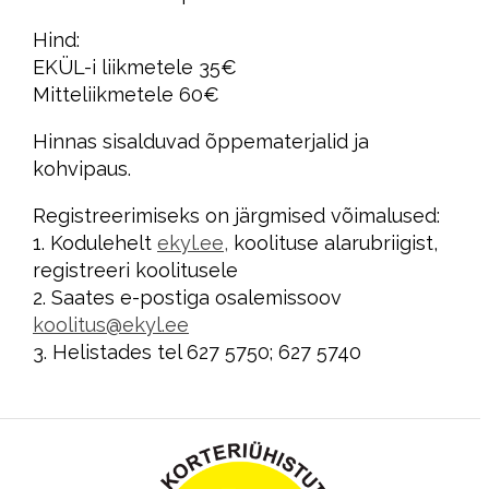
Hind:
EKÜL-i liikmetele 35€
Mitteliikmetele 60€
Hinnas sisalduvad õppematerjalid ja
kohvipaus.
Registreerimiseks on järgmised võimalused:
1. Kodulehelt
ekyl.ee,
koolituse alarubriigist,
registreeri koolitusele
2. Saates e-postiga osalemissoov
koolitus@ekyl.ee
3. Helistades tel 627 5750; 627 5740