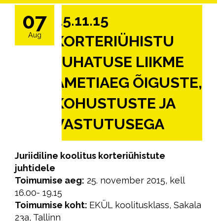
07
25.11.15
Aug
KORTERIÜHISTU
JUHATUSE LIIKME
AMETIAEG ÕIGUSTE,
KOHUSTUSTE JA
VASTUTUSEGA
Juriidiline koolitus korteriühistute
juhtidele
Toimumise aeg:
25. november 2015, kell
16.00- 19.15
Toimumise koht:
EKÜL koolitusklass, Sakala
23a, Tallinn