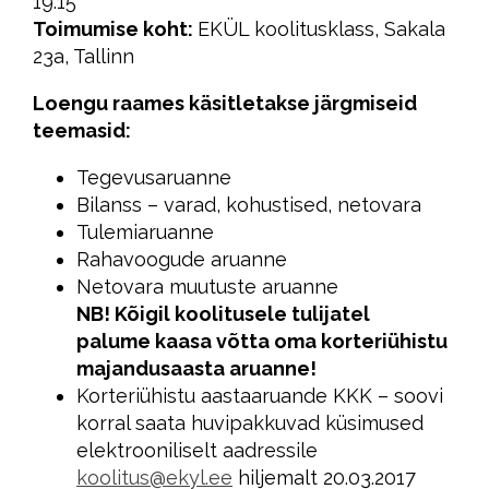
19.15
Toimumise koht:
EKÜL koolitusklass, Sakala
23a, Tallinn
Loengu raames käsitletakse järgmiseid
teemasid:
Tegevusaruanne
Bilanss – varad, kohustised, netovara
Tulemiaruanne
Rahavoogude aruanne
Netovara muutuste aruanne
NB! Kõigil koolitusele tulijatel
palume kaasa võtta oma korteriühistu
majandusaasta aruanne!
Korteriühistu aastaaruande KKK – soovi
korral saata huvipakkuvad küsimused
elektrooniliselt aadressile
koolitus@ekyl.ee
hiljemalt 20.03.2017