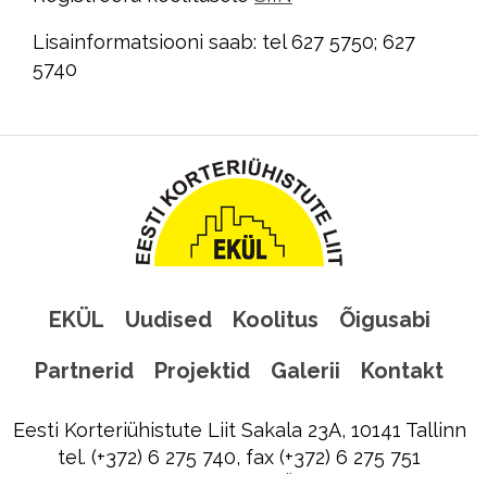
Lisainformatsiooni saab: tel 627 5750; 627
5740
EKÜL
Uudised
Koolitus
Õigusabi
Partnerid
Projektid
Galerii
Kontakt
Eesti Korteriühistute Liit Sakala 23A, 10141 Tallinn
tel. (+372) 6 275 740, fax (+372) 6 275 751
ekyl@ekyl.ee
|
Liitu EKÜL uudiskirjaga!