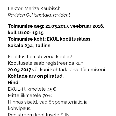
Lektor: Mariza Kaubisch
Revisjon OÜ juhataja, revident
Toimumise aeg: 21.03.2017. veebruar 2016,
kell 16.00- 19.15
Toimumise koht: EKÜL koolitusklass,
Sakala 23a, Tallinn
Koolitus toimub vene keeles!
Koolitusele saab registreerida kuni
20
.03.2017
või kuni kohtade arvu täitumiseni.
Kohtade arv on piiratud.
Hind:
EKÜL-i liikmetele 45€
Mitteliikmetele 70€
Hinnas sisalduvad õppematerjalid ja
kohvipaus.
Registreeru koolitusele
SIIN