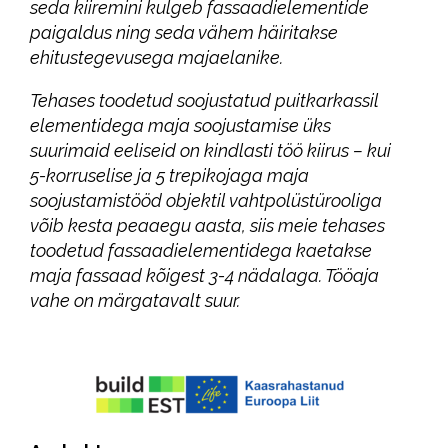
seda kiiremini kulgeb fassaadielementide
paigaldus ning seda vähem häiritakse
ehitustegevusega majaelanike.
Tehases toodetud soojustatud puitkarkassil
elementidega maja soojustamise üks
suurimaid eeliseid on kindlasti töö kiirus – kui
5-korruselise ja 5 trepikojaga maja
soojustamistööd objektil vahtpolüstürooliga
võib kesta peaaegu aasta, siis meie tehases
toodetud fassaadielementidega kaetakse
maja fassaad kõigest 3-4 nädalaga. Tööaja
vahe on märgatavalt suur.