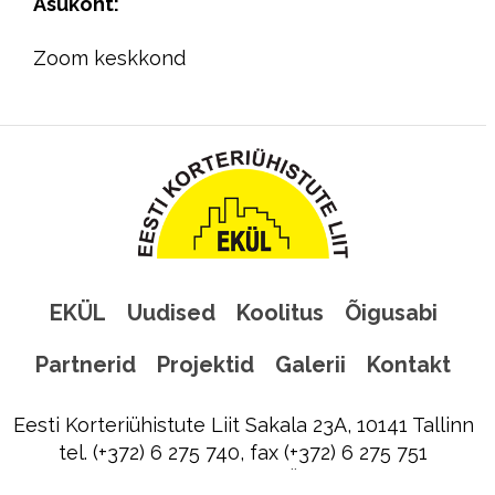
Asukoht:
Zoom keskkond
EKÜL
Uudised
Koolitus
Õigusabi
Partnerid
Projektid
Galerii
Kontakt
Eesti Korteriühistute Liit Sakala 23A, 10141 Tallinn
tel. (+372) 6 275 740, fax (+372) 6 275 751
ekyl@ekyl.ee
|
Liitu EKÜL uudiskirjaga!