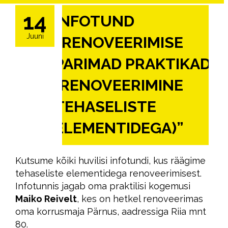
14
INFOTUND
Juuni
“RENOVEERIMISE
PARIMAD PRAKTIKAD
(RENOVEERIMINE
TEHASELISTE
ELEMENTIDEGA)”
Kutsume kõiki huvilisi infotundi, kus räägime
tehaseliste elementidega renoveerimisest.
Infotunnis jagab oma praktilisi kogemusi
Maiko Reivelt
, kes on hetkel renoveerimas
oma korrusmaja Pärnus, aadressiga Riia mnt
80.