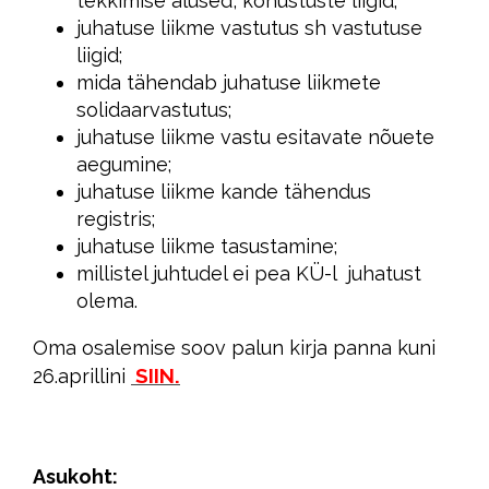
tekkimise alused, kohustuste liigid;
juhatuse liikme vastutus sh vastutuse
liigid;
mida tähendab juhatuse liikmete
solidaarvastutus;
juhatuse liikme vastu esitavate nõuete
aegumine;
juhatuse liikme kande tähendus
registris;
juhatuse liikme tasustamine;
millistel juhtudel ei pea KÜ-l juhatust
olema.
Oma osalemise soov palun kirja panna kuni
SIIN.
26.aprillini
Asukoht: