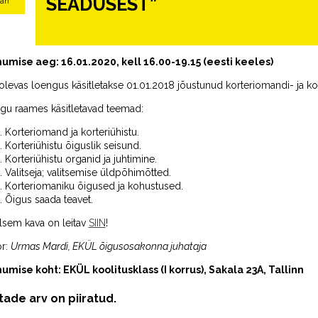
SEADUSEST”
aan
umise aeg: 16.01.2020, kell 16.00-19.15 (eesti keeles)
levas loengus käsitletakse 01.01.2018 jõustunud korteriomandi- ja k
gu raames käsitletavad teemad:
Korteriomand ja korteriühistu.
Korteriühistu õiguslik seisund.
Korteriühistu organid ja juhtimine.
Valitseja; valitsemise üldpõhimõtted.
Korteriomaniku õigused ja kohustused.
Õigus saada teavet.
lsem kava on leitav
SIIN
!
or:
Urmas Mardi, EKÜL
õigusosakonna juhataja
umise koht: EKÜL koolitusklass (I korrus), Sakala 23A, Tallinn
ade arv on piiratud.