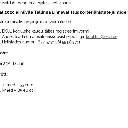
sisaldab loengumaterjale ja kohvipausi.
al 2020 ei hüvita Tallinna Linnavalitsus korteriühistute juhtide
streerimiseks on järgmised võimalused:
EKÜL kodulehe kaudu, täites registreerimivormi
Andes teada oma osalemissoovist e-postiga,
koolitus@ekyl.ee
Helistades numbril 627 5750 või 55 585 711
oht:
a 23A, Tallinn
õtt:
liikmed – 55 eurot
liikmed – 85 eurot