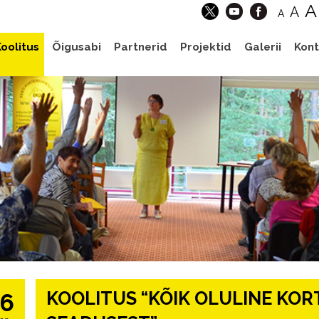
A
A
A
oolitus
Õigusabi
Partnerid
Projektid
Galerii
Kont
KOOLITUS “KÕIK OLULINE KOR
16