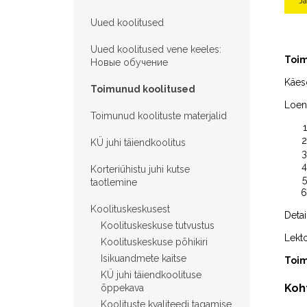
J
Uued koolitused
Uued koolitused vene keeles:
Toim
Hовые обучение
Käeso
Toimunud koolitused
Loen
Toimunud koolituste materjalid
KÜ juhi täiendkoolitus
Korteriühistu juhi kutse
taotlemine
Koolituskeskusest
Detai
Koolituskeskuse tutvustus
Lekt
Koolituskeskuse põhikiri
Isikuandmete kaitse
Toim
KÜ juhi täiendkoolituse
Koht
õppekava
Koolituste kvaliteedi tagamise