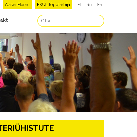
Ajakiri Elamu
EKÜL lõpptarbija
Et
Ru
En
akt
TERIÜHISTUTE