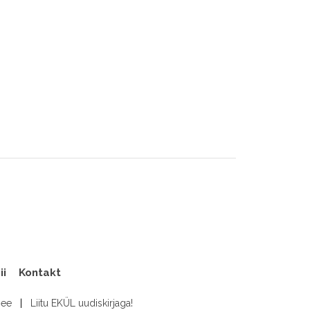
ii
Kontakt
.ee
|
Liitu EKÜL uudiskirjaga!