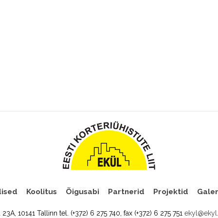
ised
Koolitus
Õigusabi
Partnerid
Projektid
Galer
a 23A, 10141 Tallinn tel. (+372) 6 275 740, fax (+372) 6 275 751
ekyl@ekyl