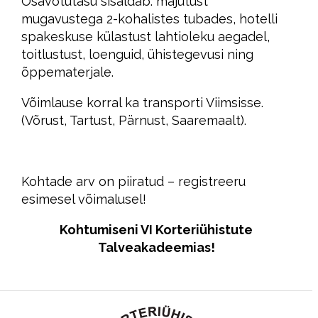
Osavõtutasu sisaldab: majutust
mugavustega 2-kohalistes tubades, hotelli
spakeskuse külastust lahtioleku aegadel,
toitlustust, loenguid, ühistegevusi ning
õppematerjale.
Võimlause korral ka transporti Viimsisse.
(Võrust, Tartust, Pärnust, Saaremaalt).
Kohtade arv on piiratud – registreeru
esimesel võimalusel!
Kohtumiseni VI Korteriühistute
Talveakadeemias!