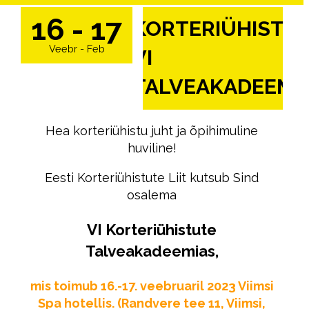
16 - 17
KORTERIÜHISTU
Veebr - Feb
VI
TALVEAKADEEMI
Hea korteriühistu juht ja õpihimuline
huviline!
Eesti Korteriühistute Liit kutsub Sind
osalema
VI Korteriühistute
Talveakadeemias,
mis toimub 16.-17. veebruaril 2023 Viimsi
Spa hotellis. (Randvere tee 11, Viimsi,