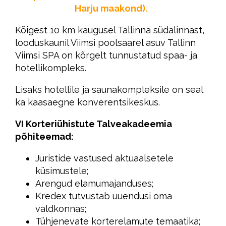
Harju maakond).
Kõigest 10 km kaugusel Tallinna südalinnast,
looduskaunil Viimsi poolsaarel asuv Tallinn
Viimsi SPA on kõrgelt tunnustatud spaa- ja
hotellikompleks.
Lisaks hotellile ja saunakompleksile on seal
ka kaasaegne konverentsikeskus.
VI Korteriühistute Talveakadeemia
põhiteemad:
Juristide vastused aktuaalsetele
küsimustele;
Arengud elamumajanduses;
Kredex tutvustab uuendusi oma
valdkonnas;
Tühjenevate korterelamute temaatika;