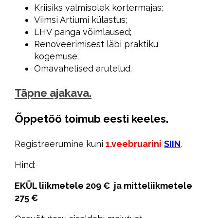
Kriisiks valmisolek kortermajas;
Viimsi Artiumi külastus;
LHV panga võimlaused;
Renoveerimisest läbi praktiku
kogemuse;
Omavahelised arutelud.
Täpne ajakava.
Õppetöö toimub eesti keeles.
Registreerumine kuni
1.veebruarini
SIIN
.
Hind:
EKÜL liikmetele 2
09 € ja
mitteliikmetele
275 €