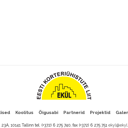
ised
Koolitus
Õigusabi
Partnerid
Projektid
Galer
a 23A, 10141 Tallinn tel. (+372) 6 275 740, fax (+372) 6 275 751
ekyl@ekyl