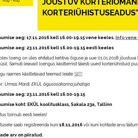
JÕUSTUV KORTERIOMAND
Aug - Aug
KORTERIÜHISTUSEADUS
umise aeg: 17.11.2016 kell 16.00-19.15 vene keeles.
Info vene 
umise aeg: 23.11.2016 kell 16.00-19.15 eesti keeles
lev loeng on üles ehitatud kehtiva õiguse ja uue 01.01.2018 jõustuva 
üsil. Samuti leiavad loengus käsitlemist täiesti uued korteriühistuid 
gu raames käsitletavad teemad leiate
SIIT!
or:
Urmas Mardi, EKÜL
õigusosakonna juhataja
umise aeg: 23.11.2016 kell 16.00-19.15
umise koht: EKÜL koolitusklass, Sakala 23a, Tallinn
tus toimub eesti keeles!
tusele saab registreerida kuni
18.11.2016
või kuni kohtade arvu täitum
ade arv on piiratud.