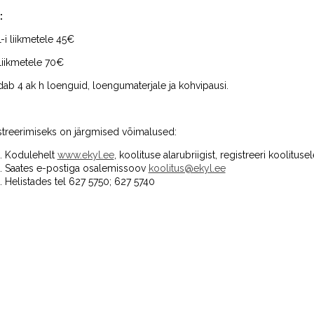
:
i liikmetele 45€
liikmetele 70€
dab 4 ak h loenguid, loengumaterjale ja kohvipausi.
streerimiseks on järgmised võimalused:
Kodulehelt
www.ekyl.ee
, koolituse alarubriigist, registreeri koolitusel
Saates e-postiga osalemissoov
koolitus@ekyl.ee
Helistades tel 627 5750; 627 5740