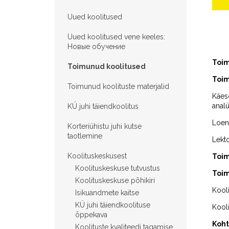
Uued koolitused
Uued koolitused vene keeles:
Hовые обучение
Toim
Toimunud koolitused
Toim
Toimunud koolituste materjalid
Käeso
analü
KÜ juhi täiendkoolitus
Loen
Korteriühistu juhi kutse
taotlemine
Lekt
Koolituskeskusest
Toim
Koolituskeskuse tutvustus
Toim
Koolituskeskuse põhikiri
Kooli
Isikuandmete kaitse
KÜ juhi täiendkoolituse
Kooli
õppekava
Koht
Koolituste kvaliteedi tagamise