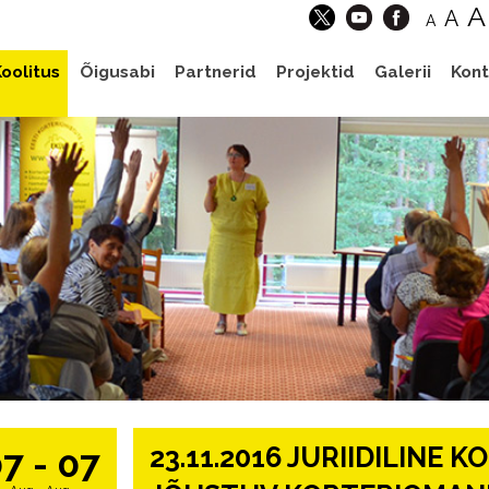
A
A
A
oolitus
Õigusabi
Partnerid
Projektid
Galerii
Kont
23.11.2016 JURIIDILINE K
7 - 07