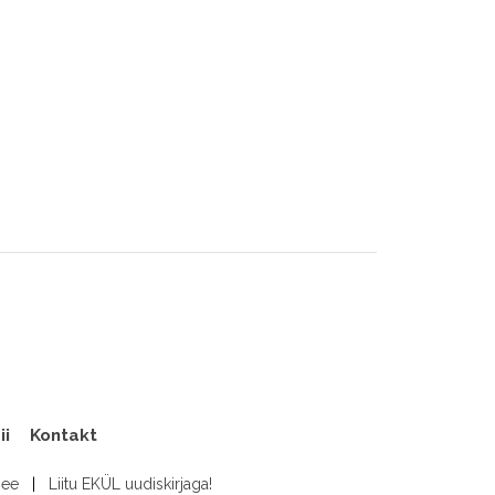
ii
Kontakt
.ee
|
Liitu EKÜL uudiskirjaga!