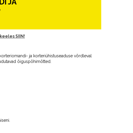
I JA
”
keeles SIIN!
korteriomandi- ja korteriühistuseaduse võrdleval
puudutavad õiguspõhimõtted.
iseni.