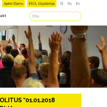
Ajakiri Elamu
EKÜL lõpptarbija
Et
Ru
En
akt
OOLITUS “01.01.2018